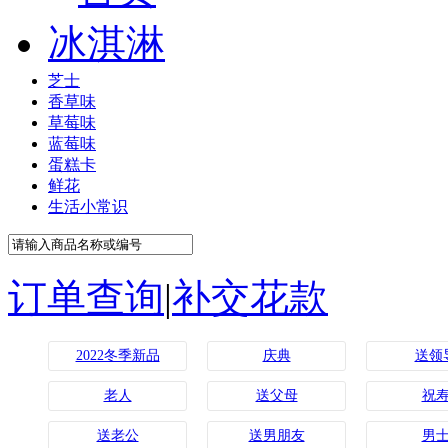
冰淇淋
芝士
香草味
草莓味
蓝莓味
蛋糕卡
鲜花
生活小常识
订单查询
|
补交花款
2022冬季新品
庆典
送领
老人
送父母
祝
送老公
送男朋友
男