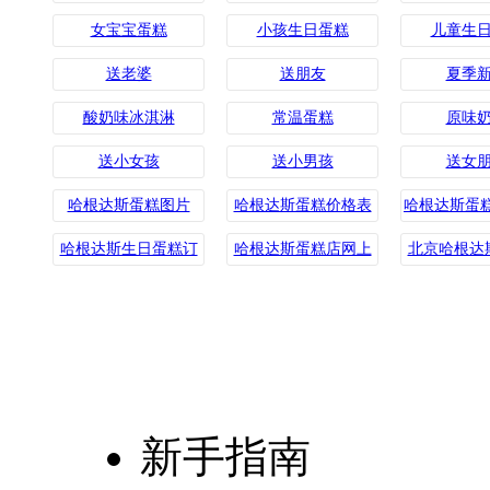
女宝宝蛋糕
小孩生日蛋糕
儿童生
送老婆
送朋友
夏季
酸奶味冰淇淋
常温蛋糕
原味
送小女孩
送小男孩
送女
哈根达斯蛋糕图片
哈根达斯蛋糕价格表
哈根达斯蛋
钱
哈根达斯生日蛋糕订
哈根达斯蛋糕店网上
北京哈根达
购送货上门
订购
购送
新手指南