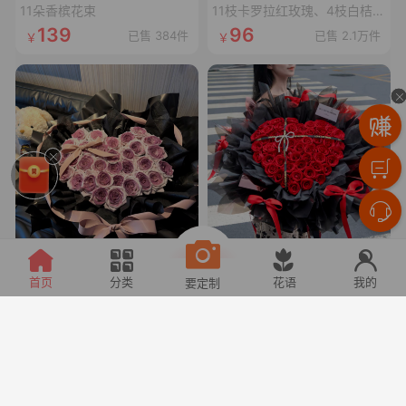
11朵香槟花束
11枝卡罗拉红玫瑰、4枝白桔梗、4枝红豆、尤加利叶
139
96
已售 384件
已售 2.1万件
甜宠乌梅子酱
心上恋人
首页
分类
花语
我的
要定制
33枝乌梅子酱玫瑰(曼塔玫瑰喷乌梅子酱漆,拼心形),裸粉色蝴蝶结,裸粉色丝袋绕一圈,1条灯串
52枝卡罗拉玫瑰拼心形,1条十字黑色丝带,1个珍珠蝴蝶结,1张精美卡片(样式随机)
166
228
已售 313件
已售 2件