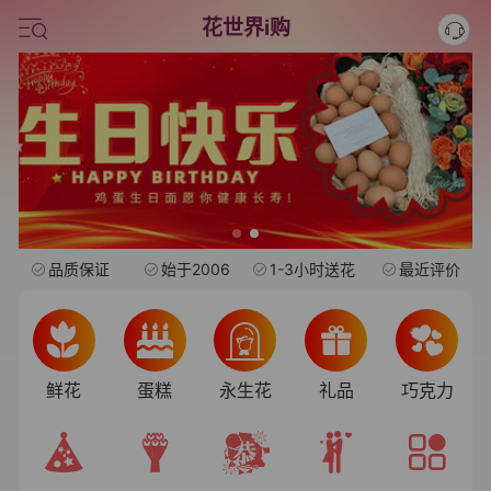
旺仔
花世界i购
情人节鲜花
中考
水果礼盒
品质保证
始于2006
1-3小时送花
最近评价
鲜花
蛋糕
永生花
礼品
巧克力