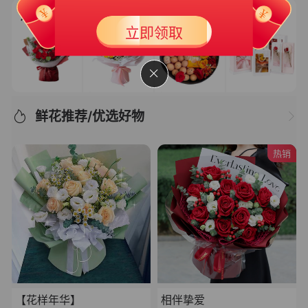
新人大礼包
30
立即领取
￥
满199可用
有效期 365天
鲜花推荐/优选好物
热销
【花样年华】
相伴挚爱