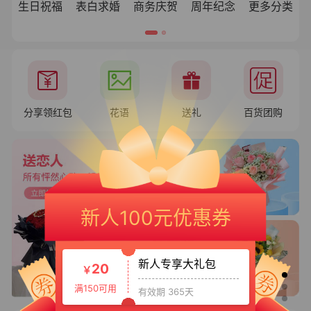
生日祝福
表白求婚
商务庆贺
周年纪念
更多分类
分享领红包
花语
送礼
百货团购
新人专享大礼包3
50
￥
新人100元优惠券
满399可用
有效期 365天
新人专享大礼包
20
￥
满150可用
有效期 365天