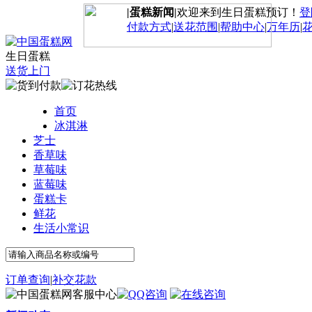
|蛋糕新闻|
欢迎来到生日蛋糕预订！
登
付款方式
|
送花范围
|
帮助中心
|
万年历
|
生日蛋糕
送货上门
首页
冰淇淋
芝士
香草味
草莓味
蓝莓味
蛋糕卡
鲜花
生活小常识
订单查询
|
补交花款