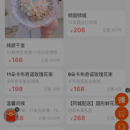
加载失败,点击重试
倾国倾城
19支精品红玫瑰
208
已售 657件
纯欲千金
33枝喷色玫瑰:11枝白玫瑰喷碎冰蓝漆,11枝白玫瑰喷丁香紫漆,11枝白玫瑰喷香妃粉漆,搭配3个同色满天星,1条丝带,2个鱼尾纱蝴蝶结,1个灯串
166
已售 320件
加载失败,点击重试
加载失败,点击重试
11朵卡布奇诺玫瑰花束
9朵卡布奇诺玫瑰花束
卡布奇诺复古玫瑰
卡布奇诺复古玫瑰
198
168
已售 10件
已售 5件
加载失败,点击重试
加载失败,点击重试
温馨问候
【同城配送】圆形鲜花水果礼盒
3朵向日葵、11朵白玫瑰、19朵香槟玫瑰抱抱桶
创意水果礼盒
358
288
已售 6206件
已售 9件
加载失败,点击重试