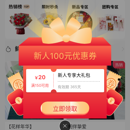
新人专享大礼包3
50
￥
鲜花推荐/优选好物
新人100元优惠券
满399可用
有效期 365天
热销
新人专享大礼包
20
￥
满150可用
有效期 365天
新人大礼包
30
立即领取
￥
满199可用
有效期 365天
【花样年华】
相伴挚爱