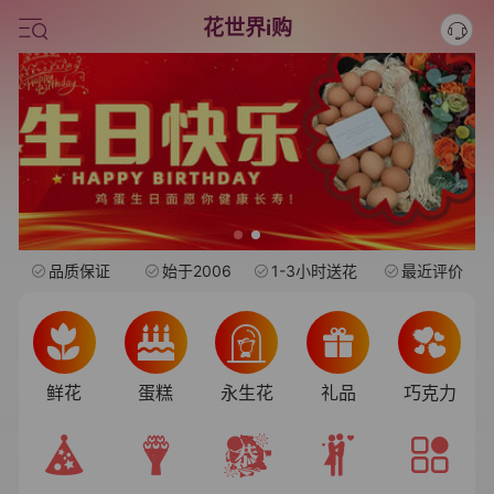
旺仔
花世界i购
情人节鲜花
中考
水果礼盒
品质保证
始于2006
1-3小时送花
最近评价
鲜花
蛋糕
永生花
礼品
巧克力