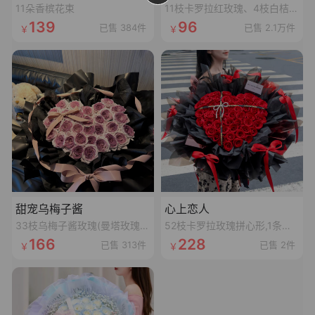
11朵香槟花束
11枝卡罗拉红玫瑰、4枝白桔梗、4枝红豆、尤加利叶
139
96
已售 384件
已售 2.1万件
甜宠乌梅子酱
心上恋人
33枝乌梅子酱玫瑰(曼塔玫瑰喷乌梅子酱漆,拼心形),裸粉色蝴蝶结,裸粉色丝袋绕一圈,1条灯串
52枝卡罗拉玫瑰拼心形,1条十字黑色丝带,1个珍珠蝴蝶结,1张精美卡片(样式随机)
166
228
已售 313件
已售 2件