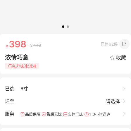
398
已售
92件
442
浓情巧意
收藏
巧克力味冰淇淋
已选
6寸
送至
请选择
服务
品质保障
售后无忧
实体门店
1-3小时送达