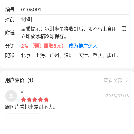
编号
0205091
提前
1小时
温馨提示：冰淇淋蛋糕收到后，如不马上食用，需
附送
立即放冰箱冷冻保存。
分销
2%
（预计赚取8元）
成为推广达人
配送
北京、上海、广州、深圳、天津、重庆、唐山、太原、呼和浩特、沈阳、大连、长春、哈尔滨、南京、苏州、无锡、常州、南通、杭州、宁波、温州、嘉兴、湖州、福州、厦门、泉州、南昌、赣州、济南、青岛、淄博、烟台、威海、武汉、长沙、汕头、佛山、东莞、海口、三亚、成都、贵阳、昆明、西安、西宁、银川
用户评价（1）
查看全部
*
2023/07/13
跟图片看起来差别不大。