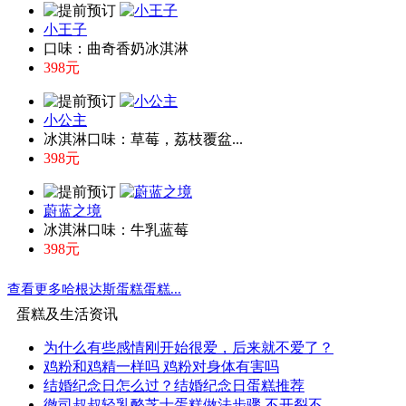
小王子
口味：曲奇香奶冰淇淋
398元
小公主
冰淇淋口味：草莓，荔枝覆盆...
398元
蔚蓝之境
冰淇淋口味：牛乳蓝莓
398元
查看更多哈根达斯蛋糕蛋糕...
蛋糕及生活资讯
为什么有些感情刚开始很爱，后来就不爱了？
鸡粉和鸡精一样吗 鸡粉对身体有害吗
结婚纪念日怎么过？结婚纪念日蛋糕推荐
徹司叔叔轻乳酪芝士蛋糕做法步骤 不开裂不