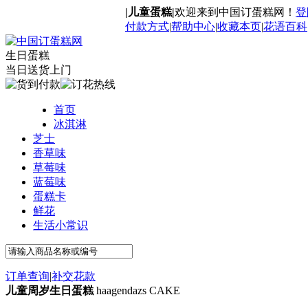
|儿童蛋糕|
欢迎来到中国订蛋糕网！
登
付款方式
|
帮助中心
|
收藏本页
|
花语百科
生日蛋糕
当日送货上门
首页
冰淇淋
芝士
香草味
草莓味
蓝莓味
蛋糕卡
鲜花
生活小常识
订单查询
|
补交花款
儿童周岁生日蛋糕
haagendazs CAKE