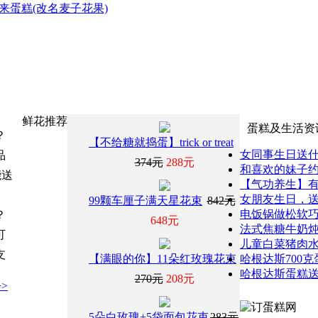
来蛋糕(改名麦子花果)
鲜花推荐
蛋糕及生活资
？
【不给糖就捣蛋】trick or treat
女同事生日送
品
374元
288元
和喜欢的妹子
能送
【气功养生】有
女朋友生日，
99颗车厘子满天星花束
842元
电饭锅做松软巧
？
648元
法式焦糖牛奶
可
儿童白菜猪肉水
支
【满眼的你】11朵红玫瑰花束
哈根达斯700
哈根达斯蛋糕
270元
208元
>
5朵白玫瑰+5袋面包花束
283元