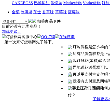
CAKEBOSS
巴黎贝甜
派悦坊
Mcake蛋糕
Vcake蛋糕
好利
全部
冰淇淋
芝士
香草味
草莓味
蓝莓味
相关商品
0
件
目前还没有此类商品！
加载更多
...
第一次来订蛋糕网先了解下。
订购流程是怎么样的
所有品牌蛋糕都是正
吗？
我订鲜花(蛋糕)多久
到？
异地送花送蛋糕可以
吗？
可以用支付宝支付吗
我没有支付宝及网银
以网上订花订蛋糕吗？
我在国外，请问如何
付？
了解更多>