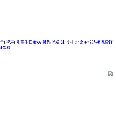
母
|
祝寿
|
儿童生日蛋糕
|
常温蛋糕
|
冰淇淋
|
北京哈根达斯蛋糕订
日蛋糕
|