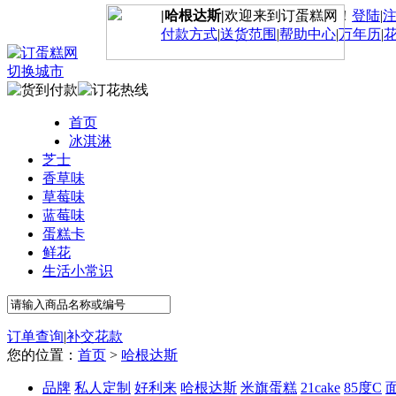
|哈根达斯|
欢迎来到订蛋糕网！
登陆
|
付款方式
|
送货范围
|
帮助中心
|
万年历
|
切换城市
首页
冰淇淋
芝士
香草味
草莓味
蓝莓味
蛋糕卡
鲜花
生活小常识
订单查询
|
补交花款
您的位置：
首页
>
哈根达斯
品牌
私人定制
好利来
哈根达斯
米旗蛋糕
21cake
85度C