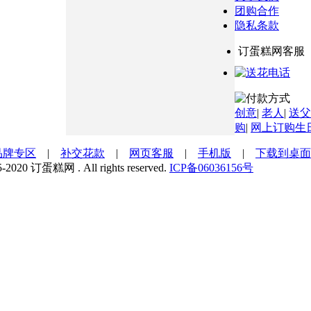
团购合作
隐私条款
订蛋糕网客服
创意
|
老人
|
送父
购
|
网上订购生
品牌专区
|
补交花款
|
网页客服
|
手机版
|
下载到桌面
5-2020 订蛋糕网 . All rights reserved.
ICP备06036156号