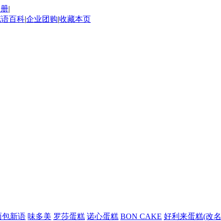
注册
|
花语百科
|
企业团购
|
收藏本页
面包新语
味多美
罗莎蛋糕
诺心蛋糕
BON CAKE
好利来蛋糕(改名