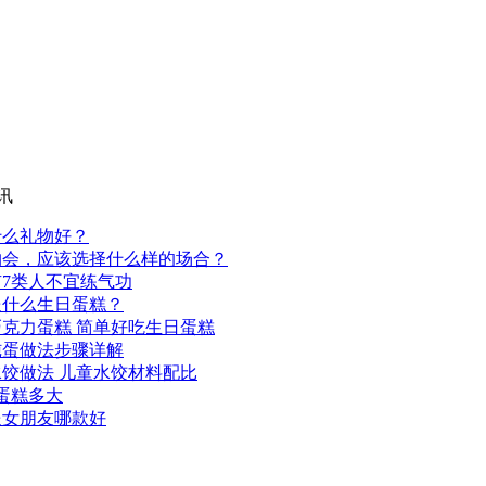
讯
什么礼物好？
约会，应该选择什么样的场合？
7类人不宜练气功
送什么生日蛋糕？
克力蛋糕 简单好吃生日蛋糕
炖蛋做法步骤详解
饺做法 儿童水饺材料配比
克蛋糕多大
送女朋友哪款好