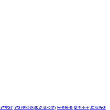
好芙利)
好利来蛋糕(改名蒲公英)
米卡米卡
窝夫小子
幸福西饼