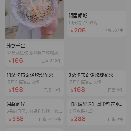
加载失败,点击重试
倾国倾城
19支精品红玫瑰
208
已售 657件
纯欲千金
33枝喷色玫瑰:11枝白玫瑰喷碎冰蓝漆,11枝白玫瑰喷丁香紫漆,11枝白玫瑰喷香妃粉漆,搭配3个同色满天星,1条丝带,2个鱼尾纱蝴蝶结,1个灯串
166
已售 320件
加载失败,点击重试
加载失败,点击重试
11朵卡布奇诺玫瑰花束
9朵卡布奇诺玫瑰花束
卡布奇诺复古玫瑰
卡布奇诺复古玫瑰
198
168
已售 10件
已售 5件
加载失败,点击重试
加载失败,点击重试
温馨问候
【同城配送】圆形鲜花水果礼盒
3朵向日葵、11朵白玫瑰、19朵香槟玫瑰抱抱桶
创意水果礼盒
358
288
已售 6206件
已售 9件
加载失败,点击重试