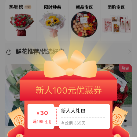
鲜花推荐/优选好物
新人专享大礼包
20
￥
热销
满150可用
有效期 365天
新人100元优惠券
新人大礼包
30
￥
满199可用
有效期 365天
新人专享大礼包3
50
￥
【花样年华】
相伴挚爱