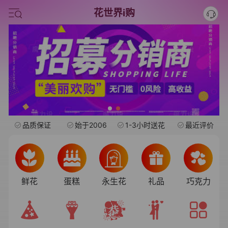
中考
花世界i购
水果礼盒
旺仔
品质保证
始于2006
1-3小时送花
最近评价
鲜花
蛋糕
永生花
礼品
巧克力