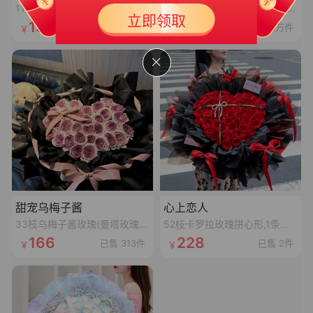
满399可用
11朵香槟花束
11枝卡罗拉红玫瑰、4枝白桔梗、4枝红豆、尤加利叶
有效期 365天
立即领取
139
96
已售 384件
已售 2.1万件
甜宠乌梅子酱
心上恋人
33枝乌梅子酱玫瑰(曼塔玫瑰喷乌梅子酱漆,拼心形),裸粉色蝴蝶结,裸粉色丝袋绕一圈,1条灯串
52枝卡罗拉玫瑰拼心形,1条十字黑色丝带,1个珍珠蝴蝶结,1张精美卡片(样式随机)
166
228
已售 313件
已售 2件