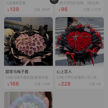
11朵香槟花束
11枝卡罗拉红玫瑰、4枝白桔梗、4枝红豆、尤加利叶
139
96
已售 384件
已售 2.1万件
甜宠乌梅子酱
心上恋人
33枝乌梅子酱玫瑰(曼塔玫瑰喷乌梅子酱漆,拼心形),裸粉色蝴蝶结,裸粉色丝袋绕一圈,1条灯串
52枝卡罗拉玫瑰拼心形,1条十字黑色丝带,1个珍珠蝴蝶结,1张精美卡片(样式随机)
166
228
已售 313件
已售 2件