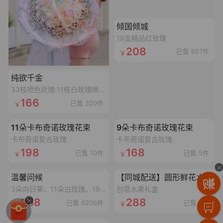
加载失败,点击重试
倾国倾城
19支精品红玫瑰
208
已售 657件
纯欲千金
33枝喷色玫瑰:11枝白玫瑰喷碎冰蓝漆,11枝白玫瑰喷丁香紫漆,11枝白玫瑰喷香妃粉漆,搭配3个同色满天星,1条丝带,2个鱼尾纱蝴蝶结,1个灯串
166
已售 320件
加载失败,点击重试
加载失败,点击重试
11朵卡布奇诺玫瑰花束
9朵卡布奇诺玫瑰花束
卡布奇诺复古玫瑰
卡布奇诺复古玫瑰
198
168
已售 10件
已售 5件
加载失败,点击重试
加载失败,点击重试
温馨问候
【同城配送】圆形鲜花水果礼盒
3朵向日葵、11朵白玫瑰、19朵香槟玫瑰抱抱桶
创意水果礼盒
358
288
已售 6206件
已售 9件
加载失败,点击重试