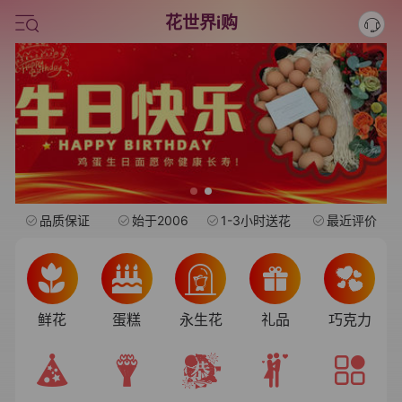
情人节鲜花
花世界i购
中考
水果礼盒
品质保证
始于2006
1-3小时送花
最近评价
鲜花
蛋糕
永生花
礼品
巧克力