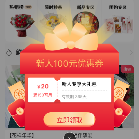
新人专享大礼包3
50
￥
满399可用
有效期 365天
鲜花推荐/优选好物
新人100元优惠券
新人专享大礼包
热销
20
￥
满150可用
有效期 365天
新人大礼包
30
￥
满199可用
有效期 365天
立即领取
【花样年华】
相伴挚爱